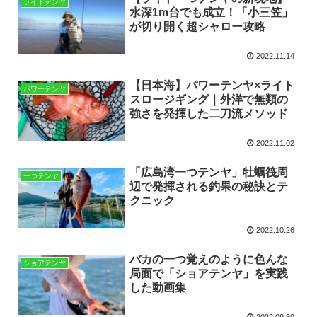
ライトテンヤ
水深1m台でも成立！「小三笠」
が切り開く超シャロー攻略
2022.11.14
【日本海】パワーテンヤ×ライト
パワーテンヤ
スロージギング｜外洋で無類の
強さを発揮した二刀流メソッド
2022.11.02
「広島湾一つテンヤ」牡蠣筏周
一つテンヤ
辺で発揮される釣果の秘訣とテ
クニック
2022.10.26
バカの一つ覚えのように色んな
ショアテンヤ
局面で「ショアテンヤ」を実践
した動画集
2022.09.30