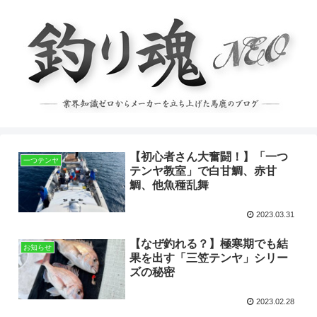
【初心者さん大奮闘！】「一つ
一つテンヤ
テンヤ教室」で白甘鯛、赤甘
鯛、他魚種乱舞
2023.03.31
【なぜ釣れる？】極寒期でも結
お知らせ
果を出す「三笠テンヤ」シリー
ズの秘密
2023.02.28