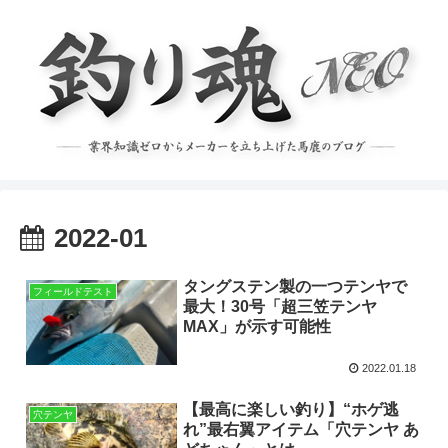
2022-01
タングステン製の一つテンヤで
フィールドテスト
最大！30号「超三笠テンヤ
MAX」が示す可能性
2022.01.18
【最高に楽しい釣り】“ホゲ逃
穴テンヤ
れ”最右翼アイテム「穴テンヤ あ