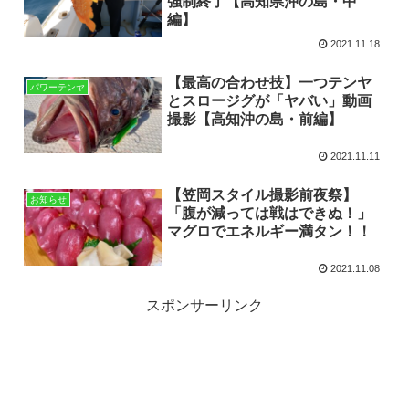
強制終了【高知県沖の島・中
編】
2021.11.18
【最高の合わせ技】一つテンヤ
パワーテンヤ
とスロージグが「ヤバい」動画
撮影【高知沖の島・前編】
2021.11.11
【笠岡スタイル撮影前夜祭】
お知らせ
「腹が減っては戦はできぬ！」
マグロでエネルギー満タン！！
2021.11.08
スポンサーリンク