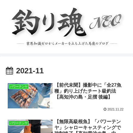
2021-11
【前代未聞】撮影中に「全27魚
パワーテンヤ
種」釣り上げたチート級釣法
【高知沖の島・足摺 後編】
2021.11.22
【無限高級根魚】「パワーテン
パワーテンヤ
ヤ」シャローキャスティングで