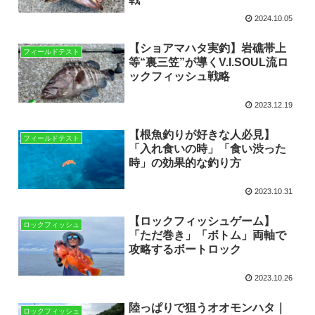
2024.10.05
【ショアマハタ実釣】岩礁帯上
フィールドテスト
等“裏三笠”が導くV.I.SOUL流ロ
ックフィッシュ戦略
2023.12.19
【根魚釣りが好きな人必見】
フィールドテスト
「入れ食いの時」「食い渋った
時」の効果的な釣り方
2023.10.31
【ロックフィッシュゲーム】
ロックフィッシュ
「ただ巻き」「ボトム」両軸で
攻略するボートロック
2023.10.26
陸っぱりで狙うオオモンハタ｜
ロックフィッシュ