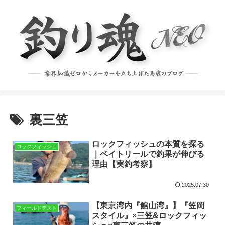
裏三笠
ロックフィッシュの本質を探る
ロックフィッシュ
｜ベイトリールで釣果が伸びる
理由【実釣考察】
2025.07.30
【東京湾内『館山湾』】『笠岡
フィールドテスト
スタイル』×三笠&ロックフィッ