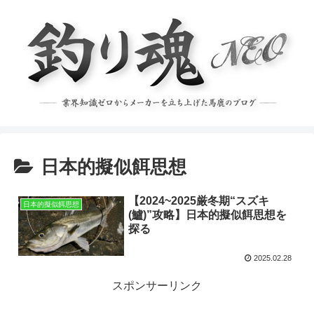
日本的擬似餌思想
【2024~2025厳冬期“スズキ
日本的擬似餌思想
(鱸)”攻略】日本的擬似餌思想を
探る
2025.02.28
スポンサーリンク